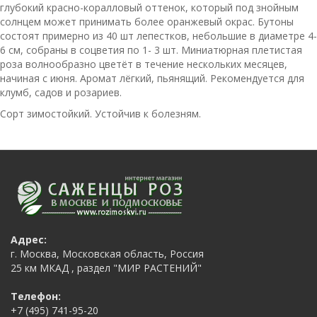
глубокий красно-коралловый оттенок, который под знойным
солнцем может принимать более оранжевый окрас. Бутоны
состоят примерно из 40 шт лепестков, небольшие в диаметре 4-
6 см, собраны в соцветия по 1- 3 шт. Миниатюрная плетистая
роза волнообразно цветёт в течение нескольких месяцев,
начиная с июня. Аромат лёгкий, пьянящий. Рекомендуется для
клумб, садов и розариев.
Сорт зимостойкий. Устойчив к болезням.
Адрес:
г. Москва, Московская область, Россия
25 км МКАД , раздел "МИР РАСТЕНИЙ"
Телефон:
‭‎+7 (495) 741-95-20