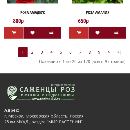
РОЗА АМАДЕУС
РОЗА АМАЛИЯ
800р
650р
1
2
3
4
5
6
7
8
9
>
>|
Показано с 1 по 20 из 170 (всего 9 страниц)
Адрес:
г. Москва, Московская область, Россия
25 км МКАД , раздел "МИР РАСТЕНИЙ"